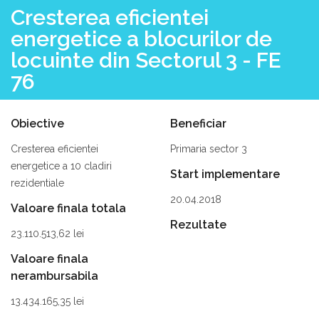
Cresterea eficientei
energetice a blocurilor de
locuinte din Sectorul 3 - FE
76
Obiective
Beneficiar
Cresterea eficientei
Primaria sector 3
energetice a 10 cladiri
Start implementare
rezidentiale
20.04.2018
Valoare finala totala
Rezultate
23.110.513,62 lei
Valoare finala
nerambursabila
13.434.165,35 lei