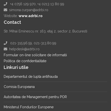
+4 0756 129 970, +4 0213 13 80 99
simona.curpan@adrbi.ro
Website:
www.adrbi.ro
Contact
Str. Mihai Eminescu nr. 163, etaj 2, sector 2, Bucuresti
021-315.96.59, 021-313.80.99
helpdesk@adrbi.ro
Formular on-line solicitare de informatii
Politica de confidentialitate
Linkuri utile
Departamentul de lupta antifrauda
Comisia Europeana
Autoritatea de Management pentru POR
Ministerul Fondurilor Europene