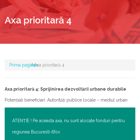
Axa prioritară 4
Prima pagina
Axe
Axa prioritară 4
Axa prioritară 4: Sprijinirea dezvoltării urbane durabile
Potenţiali beneficiari: Autorități publice locale – mediul urban
ATENŢIE ! Pe aceasta axa, nu sunt alocate fonduri pentru
regiunea Bucuresti-Ilfov