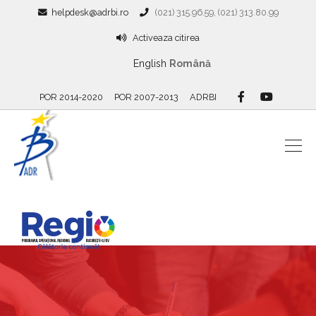
helpdesk@adrbi.ro
(021) 315.96.59, (021) 313.80.99
Activeaza citirea
English
Română
POR 2014-2020
POR 2007-2013
ADRBI