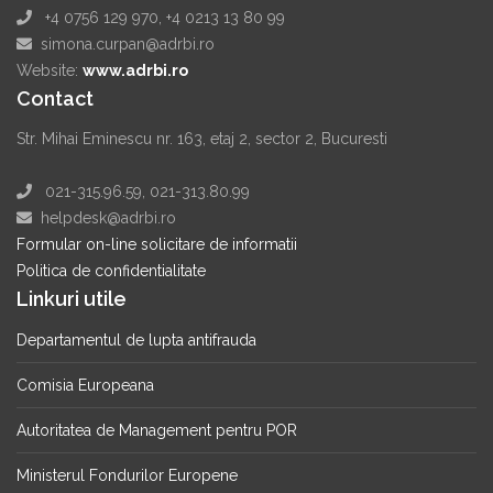
+4 0756 129 970, +4 0213 13 80 99
simona.curpan@adrbi.ro
Website:
www.adrbi.ro
Contact
Str. Mihai Eminescu nr. 163, etaj 2, sector 2, Bucuresti
021-315.96.59, 021-313.80.99
helpdesk@adrbi.ro
Formular on-line solicitare de informatii
Politica de confidentialitate
Linkuri utile
Departamentul de lupta antifrauda
Comisia Europeana
Autoritatea de Management pentru POR
Ministerul Fondurilor Europene