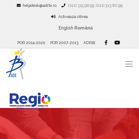
helpdesk@adrbi.ro
(021) 315.96.59, (021) 313.80.99
Activeaza citirea
English
Română
POR 2014-2020
POR 2007-2013
ADRBI