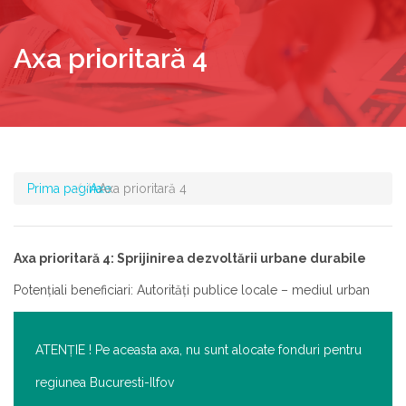
Axa prioritară 4
Prima pagina
Axe
Axa prioritară 4
Axa prioritară 4: Sprijinirea dezvoltării urbane durabile
Potenţiali beneficiari: Autorități publice locale – mediul urban
ATENŢIE ! Pe aceasta axa, nu sunt alocate fonduri pentru
regiunea Bucuresti-Ilfov