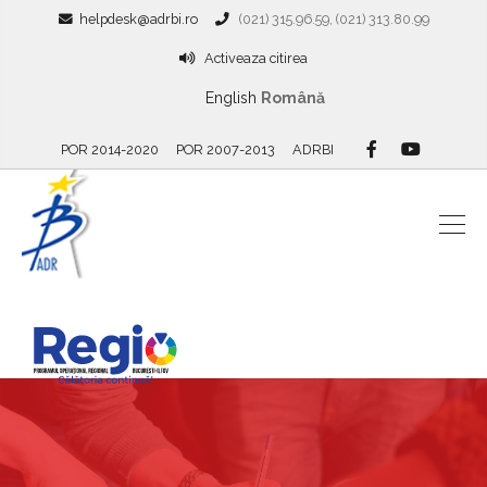
helpdesk@adrbi.ro
(021) 315.96.59, (021) 313.80.99
Activeaza citirea
English
Română
POR 2014-2020
POR 2007-2013
ADRBI