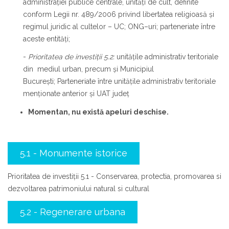
administraţiei publice centrale, unităţi de cult, definite
conform Legii nr. 489/2006 privind libertatea religioasă şi
regimul juridic al cultelor – UC; ONG–uri; parteneriate între
aceste entități;
-
Prioritatea de investiţii 5.2:
unitățile administrativ teritoriale
din mediul urban, precum și Municipiul
București; Parteneriate între unitățile administrativ teritoriale
menționate anterior și UAT județ
Momentan, nu există apeluri deschise.
5.1 - Monumente istorice
Prioritatea de investiții 5.1 - Conservarea, protectia, promovarea si
dezvoltarea patrimoniului natural si cultural
5.2 - Regenerare urbana