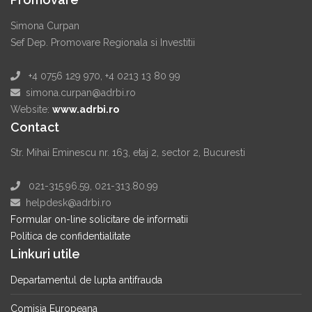
Simona Curpan
Sef Dep. Promovare Regionala si Investitii
+4 0756 129 970, +4 0213 13 80 99
simona.curpan@adrbi.ro
Website:
www.adrbi.ro
Contact
Str. Mihai Eminescu nr. 163, etaj 2, sector 2, Bucuresti
021-315.96.59, 021-313.80.99
helpdesk@adrbi.ro
Formular on-line solicitare de informatii
Politica de confidentialitate
Linkuri utile
Departamentul de lupta antifrauda
Comisia Europeana