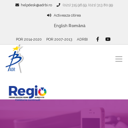
helpdesk@adrbi.ro
(021) 315.96.59, (021) 313.80.99
Activeaza citirea
English
Română
POR 2014-2020
POR 2007-2013
ADRBI