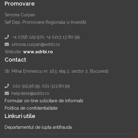
Promovare
Simona Curpan
Sef Dep. Promovare Regionala si Investitii
+4 0756 129 970, +4 0213 13 80 99
simona.curpan@adrbi.ro
Website:
www.adrbi.ro
Contact
Str. Mihai Eminescu nr. 163, etaj 2, sector 2, Bucuresti
021-315.96.59, 021-313.80.99
helpdesk@adrbi.ro
Formular on-line solicitare de informatii
Politica de confidentialitate
Linkuri utile
Departamentul de lupta antifrauda