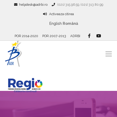
helpdesk@adrbi.ro
(021) 315.96.59, (021) 313.80.99
Activeaza citirea
English
Română
POR 2014-2020
POR 2007-2013
ADRBI