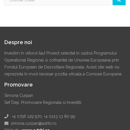
Despre noi
Investim în viitorul tau! Proiect selectat în cadrul Programului
Operational Regional si cofinantat de Uniunea Europeana prin
Fondul European de Dezvoltare Regionala. Acest site web nu
reprezinta în mod necesar pozitia oficiala a Comisiei Europene.
Promovare
Simona Curpan
Sef Dep. Promovare Regionala si Investitii
+4 0756 129 970, +4 0213 13 80 99
simona.curpan@adrbi.ro