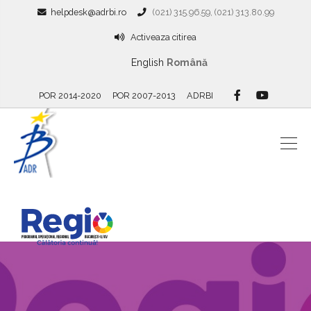
helpdesk@adrbi.ro
(021) 315.96.59, (021) 313.80.99
Activeaza citirea
English
Română
POR 2014-2020
POR 2007-2013
ADRBI