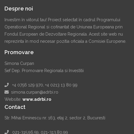
Despre noi
Investim în viitorul tau! Proiect selectat în cadrul Programului
Operational Regional si cofinantat de Uniunea Europeana prin
Fondul European de Dezvoltare Regionala. Acest site web nu
reprezinta în mod necesar pozitia oficiala a Comisiei Europene.
Promovare
Simona Curpan
Sef Dep. Promovare Regionala si Investitii
+4 0756 129 970, +4 0213 13 80 99
simona.curpan@adrbi.ro
Website:
www.adrbi.ro
Contact
Str. Mihai Eminescu nr. 163, etaj 2, sector 2, Bucuresti
021-315.96.59, 021-313.80.99