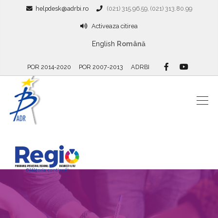
helpdesk@adrbi.ro
(021) 315.96.59, (021) 313.80.99
Activeaza citirea
English
Română
POR 2014-2020
POR 2007-2013
ADRBI