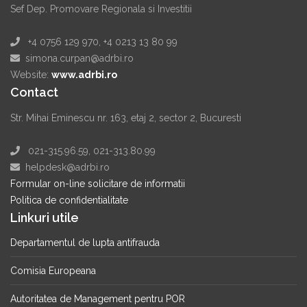
Sef Dep. Promovare Regionala si Investitii
+4 0756 129 970, +4 0213 13 80 99
simona.curpan@adrbi.ro
Website:
www.adrbi.ro
Contact
Str. Mihai Eminescu nr. 163, etaj 2, sector 2, Bucuresti
021-315.96.59, 021-313.80.99
helpdesk@adrbi.ro
Formular on-line solicitare de informatii
Politica de confidentialitate
Linkuri utile
Departamentul de lupta antifrauda
Comisia Europeana
Autoritatea de Management pentru POR