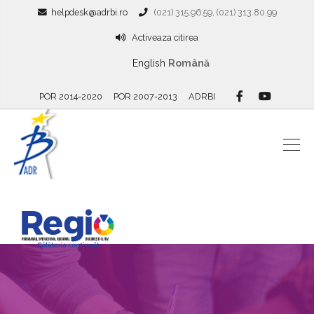
helpdesk@adrbi.ro
(021) 315.96.59, (021) 313.80.99
Activeaza citirea
English
Română
POR 2014-2020
POR 2007-2013
ADRBI