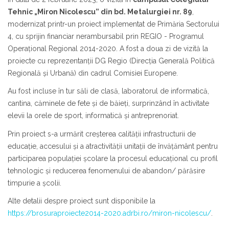
Tehnic „Miron Nicolescu” din bd. Metalurgiei nr. 89
,
modernizat printr-un proiect implementat de P
rimăria Sectorului
4, cu sprijin financiar nerambursabil prin REGIO - Programul
Operațional Regional 2014-2020. A fost a doua zi de vizită la
proiecte cu reprezentanții DG Regio (Direcția Generală Politică
Regională și Urbană) din cadrul Comisiei Europene.
Au fost incluse în tur săli de clasă, laboratorul de informatică,
cantina, căminele de fete şi de băieţi, surprinzând în activitate
elevii la orele de sport, informatică şi antreprenoriat.
Prin proiect s-a urmărit creşterea calităţii infrastructurii de
educaţie, accesului şi a atractivităţii unitaţii de învăţământ pentru
participarea populaţiei şcolare la procesul educaţional cu profil
tehnologic şi reducerea fenomenului de abandon/ părăsire
timpurie a şcolii.
Alte detalii despre proiect sunt disponibile la
https://brosuraproiecte2014-2020.adrbi.ro/miron-nicolescu/
.