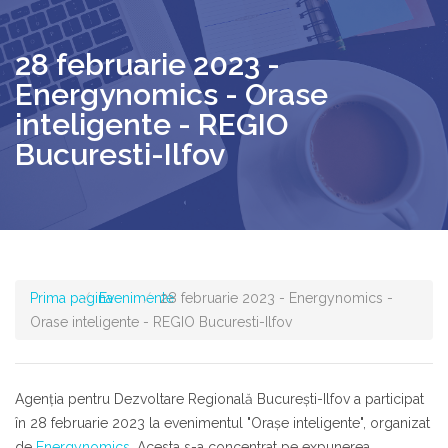
28 februarie 2023 -
Energynomics - Orase
inteligente - REGIO
Bucuresti-Ilfov
Prima pagina
Evenimente
28 februarie 2023 - Energynomics -
Orase inteligente - REGIO Bucuresti-Ilfov
Agenţia pentru Dezvoltare Regională Bucureşti-Ilfov a participat
în 28 februarie 2023 la evenimentul "Oraşe inteligente", organizat
de
Energynomics
. Acesta s-a concentrat pe expunerea