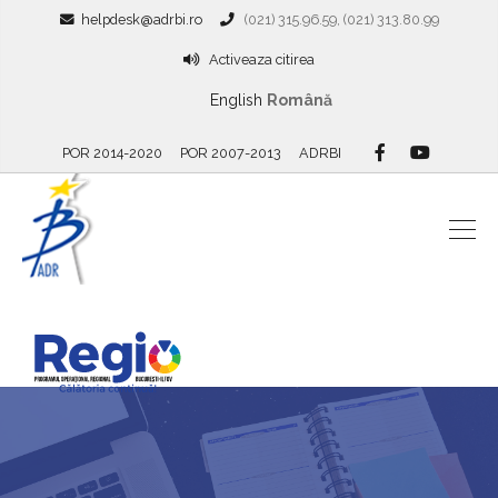
helpdesk@adrbi.ro
(021) 315.96.59, (021) 313.80.99
Activeaza citirea
English
Română
POR 2014-2020
POR 2007-2013
ADRBI