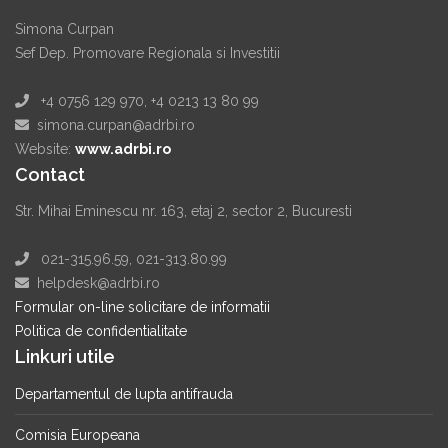
Simona Curpan
Sef Dep. Promovare Regionala si Investitii
+4 0756 129 970, +4 0213 13 80 99
simona.curpan@adrbi.ro
Website:
www.adrbi.ro
Contact
Str. Mihai Eminescu nr. 163, etaj 2, sector 2, Bucuresti
021-315.96.59, 021-313.80.99
helpdesk@adrbi.ro
Formular on-line solicitare de informatii
Politica de confidentialitate
Linkuri utile
Departamentul de lupta antifrauda
Comisia Europeana