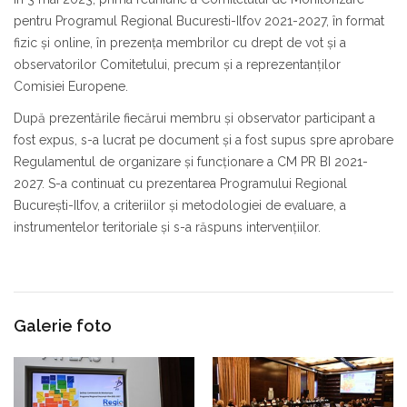
pentru Programul Regional Bucuresti-Ilfov 2021-2027, în format
fizic şi online, în prezenţa membrilor cu drept de vot şi a
observatorilor Comitetului, precum şi a reprezentanţilor
Comisiei Europene.
După prezentările fiecărui membru şi observator participant a
fost expus, s-a lucrat pe document şi a fost supus spre aprobare
Regulamentul de organizare şi funcționare a CM PR BI 2021-
2027. S-a continuat cu prezentarea Programului Regional
Bucureşti-Ilfov, a criteriilor şi metodologiei de evaluare, a
instrumentelor teritoriale şi s-a răspuns intervenţiilor.
Galerie foto