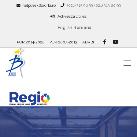
helpdesk@adrbi.ro
(021) 315.96.59, (021) 313.80.99
Activeaza citirea
English
Română
POR 2014-2020
POR 2007-2013
ADRBI