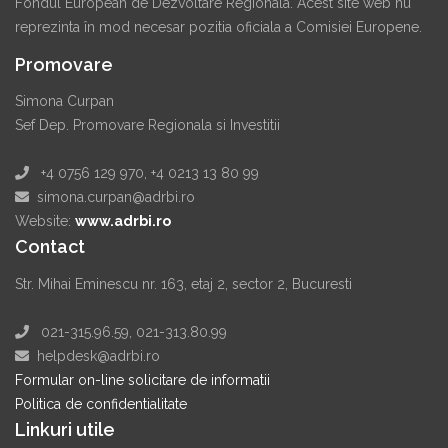
Fondul European de Dezvoltare Regionala. Acest site web nu
reprezinta în mod necesar pozitia oficiala a Comisiei Europene.
Promovare
Simona Curpan
Sef Dep. Promovare Regionala si Investitii
+4 0756 129 970, +4 0213 13 80 99
simona.curpan@adrbi.ro
Website:
www.adrbi.ro
Contact
Str. Mihai Eminescu nr. 163, etaj 2, sector 2, Bucuresti
021-315.96.59, 021-313.80.99
helpdesk@adrbi.ro
Formular on-line solicitare de informatii
Politica de confidentialitate
Linkuri utile