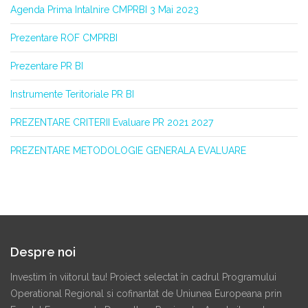
Agenda Prima Intalnire CMPRBI 3 Mai 2023
Prezentare ROF CMPRBI
Prezentare PR BI
Instrumente Teritoriale PR BI
PREZENTARE CRITERII Evaluare PR 2021 2027
PREZENTARE METODOLOGIE GENERALA EVALUARE
Despre noi
Investim în viitorul tau! Proiect selectat în cadrul Programului
Operational Regional si cofinantat de Uniunea Europeana prin