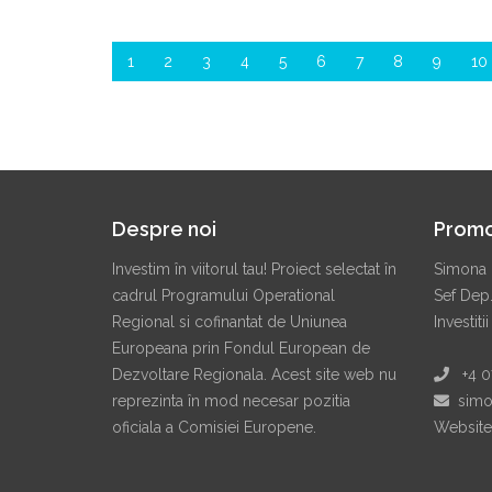
1
2
3
4
5
6
7
8
9
10
Despre noi
Prom
Investim în viitorul tau! Proiect selectat în
Simona 
cadrul Programului Operational
Sef Dep
Regional si cofinantat de Uniunea
Investitii
Europeana prin Fondul European de
Dezvoltare Regionala. Acest site web nu
+4 07
reprezinta în mod necesar pozitia
simon
oficiala a Comisiei Europene.
Website