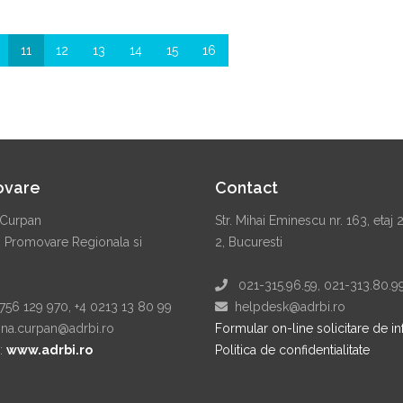
11
12
13
14
15
16
ovare
Contact
Curpan
Str. Mihai Eminescu nr. 163, etaj 
. Promovare Regionala si
2, Bucuresti
021-315.96.59, 021-313.80.9
56 129 970, +4 0213 13 80 99
helpdesk@adrbi.ro
a.curpan@adrbi.ro
Formular on-line solicitare de in
:
www.adrbi.ro
Politica de confidentialitate