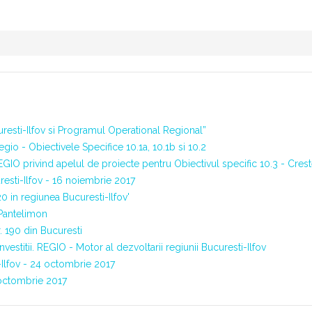
resti-Ilfov si Programul Operational Regional”
o - Obiectivele Specifice 10.1a, 10.1b si 10.2
 privind apelul de proiecte pentru Obiectivul specific 10.3 - Crestere
esti-Ilfov - 16 noiembrie 2017
 in regiunea Bucuresti-Ilfov'
 Pantelimon
. 190 din Bucuresti
estitii. REGIO - Motor al dezvoltarii regiunii Bucuresti-Ilfov
-Ilfov - 24 octombrie 2017
 octombrie 2017