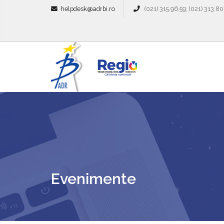
helpdesk@adrbi.ro
(021) 315.96.59, (021) 313.80
Evenimente