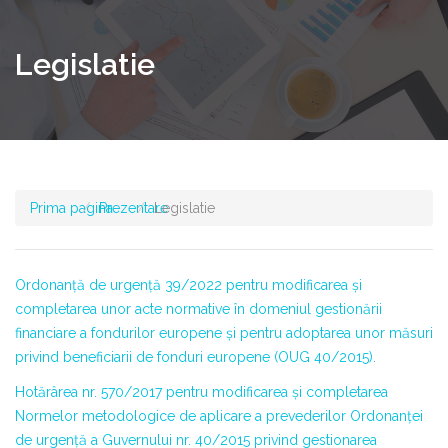
Legislatie
Prima pagina
Prezentare
Legislatie
Ordonanță de urgență 39/2022 pentru modificarea și
completarea unor acte normative în domeniul gestionării
financiare a fondurilor europene și pentru adoptarea unor măsuri
privind beneficiarii de fonduri europene (OUG 40/2015).
Hotărârea nr. 570/2017 pentru modificarea și completarea
Normelor metodologice de aplicare a prevederilor Ordonanței
de urgență a Guvernului nr. 40/2015 privind gestionarea