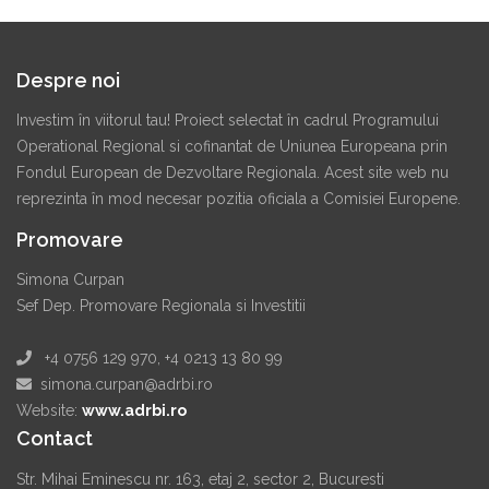
Despre noi
Investim în viitorul tau! Proiect selectat în cadrul Programului
Operational Regional si cofinantat de Uniunea Europeana prin
Fondul European de Dezvoltare Regionala. Acest site web nu
reprezinta în mod necesar pozitia oficiala a Comisiei Europene.
Promovare
Simona Curpan
Sef Dep. Promovare Regionala si Investitii
+4 0756 129 970, +4 0213 13 80 99
simona.curpan@adrbi.ro
Website:
www.adrbi.ro
Contact
Str. Mihai Eminescu nr. 163, etaj 2, sector 2, Bucuresti