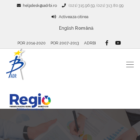
helpdesk@adrbi.ro
(021) 315.96.59, (021) 313.80.99
Activeaza citirea
English
Română
POR 2014-2020
POR 2007-2013
ADRBI