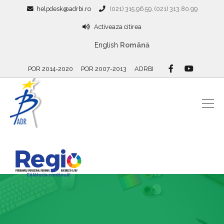
helpdesk@adrbi.ro
(021) 315.96.59, (021) 313.80.99
Activeaza citirea
English
Română
POR 2014-2020
POR 2007-2013
ADRBI