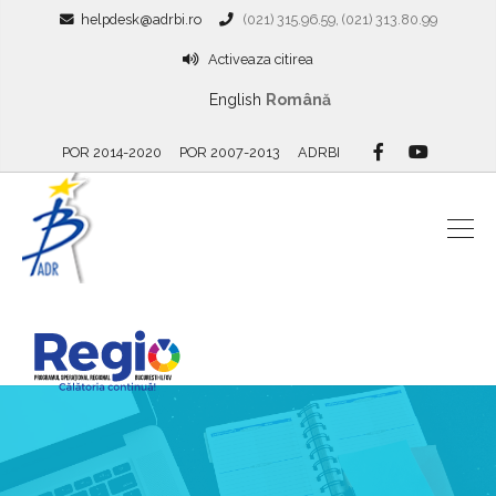
helpdesk@adrbi.ro
(021) 315.96.59, (021) 313.80.99
Activeaza citirea
English
Română
POR 2014-2020
POR 2007-2013
ADRBI