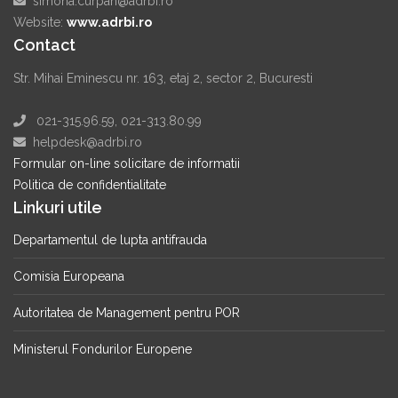
simona.curpan@adrbi.ro
Website:
www.adrbi.ro
Contact
Str. Mihai Eminescu nr. 163, etaj 2, sector 2, Bucuresti
021-315.96.59, 021-313.80.99
helpdesk@adrbi.ro
Formular on-line solicitare de informatii
Politica de confidentialitate
Linkuri utile
Departamentul de lupta antifrauda
Comisia Europeana
Autoritatea de Management pentru POR
Ministerul Fondurilor Europene