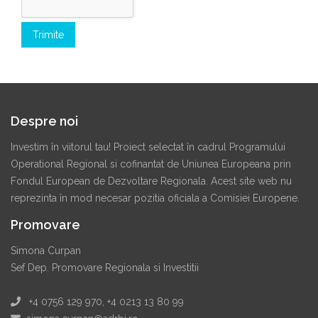
Despre noi
Investim în viitorul tau! Proiect selectat în cadrul Programului
Operational Regional si cofinantat de Uniunea Europeana prin
Fondul European de Dezvoltare Regionala. Acest site web nu
reprezinta în mod necesar pozitia oficiala a Comisiei Europene.
Promovare
Simona Curpan
Sef Dep. Promovare Regionala si Investitii
+4 0756 129 970, +4 0213 13 80 99