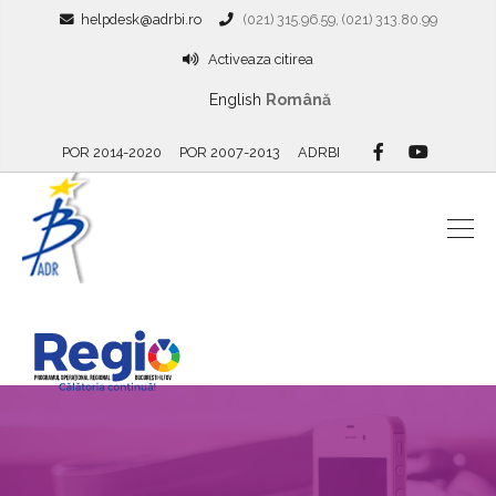
helpdesk@adrbi.ro
(021) 315.96.59, (021) 313.80.99
Activeaza citirea
English
Română
POR 2014-2020
POR 2007-2013
ADRBI