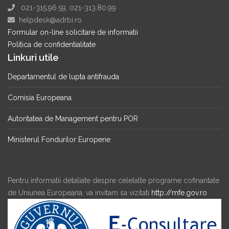
021-315.96.59, 021-313.80.99
helpdesk@adrbi.ro
Formular on-line solicitare de informatii
Politica de confidentialitate
Linkuri utile
Departamentul de lupta antifrauda
Comisia Europeana
Autoritatea de Management pentru POR
Ministerul Fondurilor Europene
Pentru informatii detaliate despre celelalte programe cofinantate
de Uniunea Europeana, va invitam sa vizitati
http://mfe.gov.ro