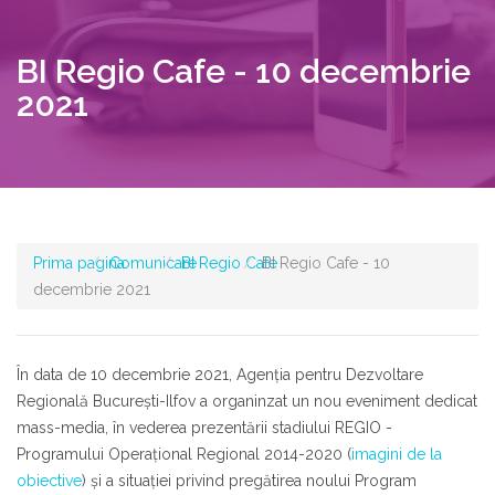
BI Regio Cafe - 10 decembrie
2021
Prima pagina
Comunicare
BI Regio Cafe
BI Regio Cafe - 10
decembrie 2021
În data de 10 decembrie 2021, Agenţia pentru Dezvoltare
Regională Bucureşti-Ilfov a organinzat un nou eveniment dedicat
mass-media, în vederea prezentării stadiului REGIO -
Programului Operaţional Regional 2014-2020 (
imagini de la
obiective
) şi a situaţiei privind pregătirea noului Program