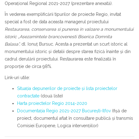
Operaţional Regional 2021-2027 (prezentare anexată).
În vederea exemplificării tipurilor de proiecte Regio, invitat
special a fost de data aceasta managerul proiectului
Restaurarea, conservarea si punerea in valoare a monumentului
istoric „Asezamintele brancovenesti Biserica Domnita
Balasa”,
dl. Ionuţ Bursuc. Acesta a prezentat un scurt istoric al
monumentului istoric şi detalii despre starea fizică înainte şi din
cadrul derulării proiectului. Restaurarea este finalizată în
proporţie de circa 98%.
Link-uri utile:
Situaţia depunerilor de proiecte şi lista proiectelor
contractate
(două liste)
Harta proiectelor Regio 2014-2020
Documentaţia Regio 2021-2027 Bucureşti-Ilfov
(fişă de
proiect, documentul aflat în consultare publică şi transmis
Comisiei Europene, Logica intervenţiilor)