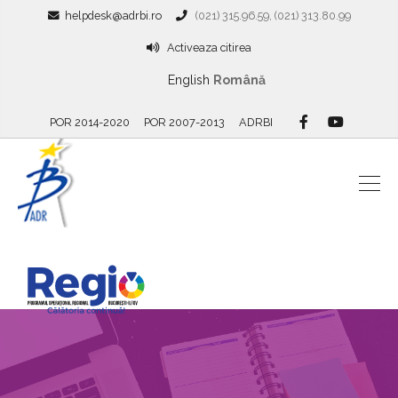
helpdesk@adrbi.ro
(021) 315.96.59, (021) 313.80.99
Activeaza citirea
English
Română
POR 2014-2020
POR 2007-2013
ADRBI