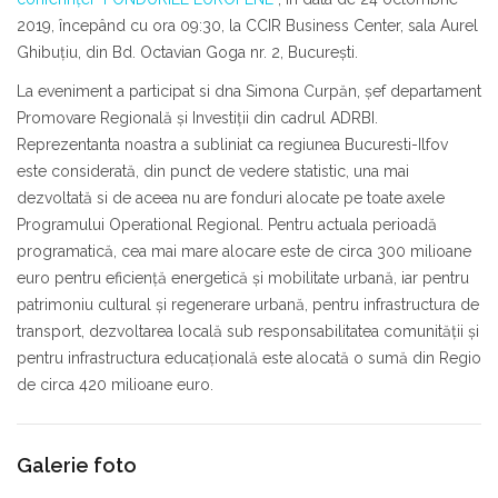
2019
, începând cu ora
09:30
, la
CCIR Business Center, sala Aurel
Ghibuţiu
, din Bd. Octavian Goga nr. 2, Bucureşti.
La eveniment a participat si dna
Simona Curpăn, şef departament
Promovare Regională şi Investiţii din cadrul ADRBI.
Reprezentanta noastra a subliniat ca regiunea Bucuresti-Ilfov
este considerată, din punct de vedere statistic, una mai
dezvoltată si de aceea nu are fonduri alocate pe toate axele
Programului Operational Regional. Pentru actuala perioadă
programatică, cea mai mare alocare este de circa 300 milioane
euro pentru eficienţă energetică şi mobilitate urbană, iar pentru
patrimoniu cultural şi regenerare urbană, pentru infrastructura de
transport, dezvoltarea locală sub responsabilitatea comunităţii şi
pentru infrastructura educaţională este alocată o sumă din Regio
de circa 420 milioane euro.
Galerie foto