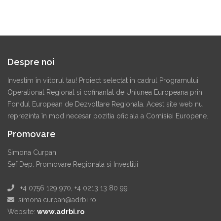
Despre noi
Investim în viitorul tau! Proiect selectat în cadrul Programului
Operational Regional si cofinantat de Uniunea Europeana prin
Fondul European de Dezvoltare Regionala. Acest site web nu
reprezinta în mod necesar pozitia oficiala a Comisiei Europene.
Promovare
Simona Curpan
Sef Dep. Promovare Regionala si Investitii
+4 0756 129 970, +4 0213 13 80 99
simona.curpan@adrbi.ro
Website:
www.adrbi.ro