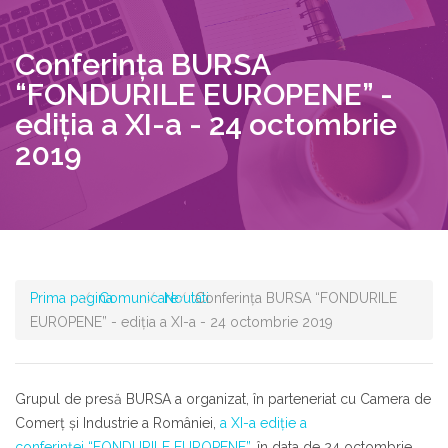
Conferinţa BURSA
“FONDURILE EUROPENE” -
ediţia a XI-a - 24 octombrie
2019
Prima pagina
Comunicare
Noutati
Conferinţa BURSA “FONDURILE
EUROPENE” - ediţia a XI-a - 24 octombrie 2019
Grupul de presă BURSA
a organizat, în parteneriat cu
Camera de
Comerţ şi Industrie a României
,
a XI-a ediţie a
conferinţei
“FONDURILE EUROPENE”
, în data de
24 octombrie