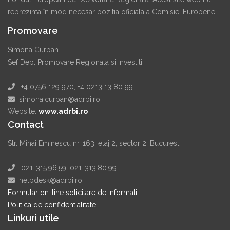
reprezinta în mod necesar pozitia oficiala a Comisiei Europene.
Promovare
Simona Curpan
Sef Dep. Promovare Regionala si Investitii
+4 0756 129 970, +4 0213 13 80 99
simona.curpan@adrbi.ro
Website:
www.adrbi.ro
Contact
Str. Mihai Eminescu nr. 163, etaj 2, sector 2, Bucuresti
021-315.96.59, 021-313.80.99
helpdesk@adrbi.ro
Formular on-line solicitare de informatii
Politica de confidentialitate
Linkuri utile