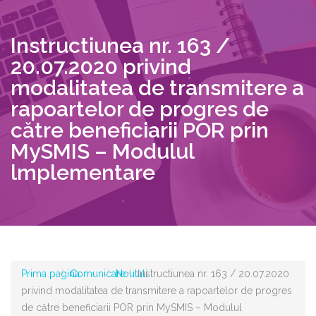
Instructiunea nr. 163 /
20.07.2020 privind
modalitatea de transmitere a
rapoartelor de progres de
către beneficiarii POR prin
MySMIS – Modulul
lmplementare
Prima pagina
Comunicare
Noutati
Instructiunea nr. 163 / 20.07.2020
privind modalitatea de transmitere a rapoartelor de progres
de către beneficiarii POR prin MySMIS – Modulul