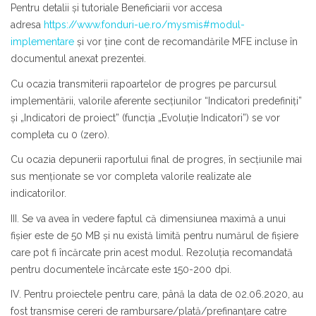
Pentru detalii și tutoriale Beneficiarii vor accesa
adresa
https://www.fonduri-ue.ro/mysmis#modul-
implementare
și vor ține cont de recomandările MFE incluse în
documentul anexat prezentei.
Cu ocazia transmiterii rapoartelor de progres pe parcursul
implementării, valorile aferente secțiunilor “Indicatori predefiniți”
și „Indicatori de proiect” (funcția „Evoluție Indicatori”) se vor
completa cu 0 (zero).
Cu ocazia depunerii raportului final de progres, în secțiunile mai
sus menționate se vor completa valorile realizate ale
indicatorilor.
III. Se va avea în vedere faptul că dimensiunea maximă a unui
fișier este de 50 MB și nu există limită pentru numărul de fișiere
care pot fi încărcate prin acest modul. Rezoluția recomandată
pentru documentele încărcate este 150-200 dpi.
IV. Pentru proiectele pentru care, până la data de 02.06.2020, au
fost transmise cereri de rambursare/plată/prefinanțare catre