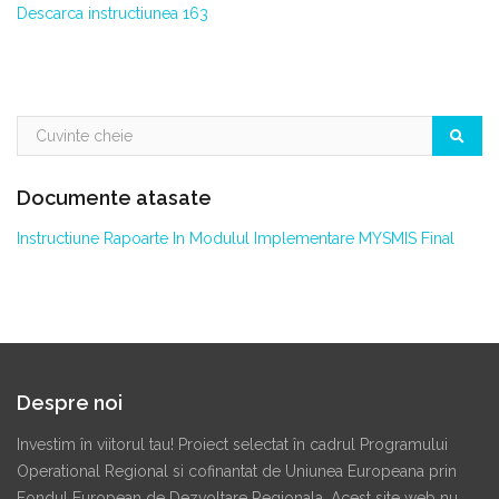
Descarca instructiunea 163
Documente atasate
Instructiune Rapoarte In Modulul Implementare MYSMIS Final
Despre noi
Investim în viitorul tau! Proiect selectat în cadrul Programului
Operational Regional si cofinantat de Uniunea Europeana prin
Fondul European de Dezvoltare Regionala. Acest site web nu