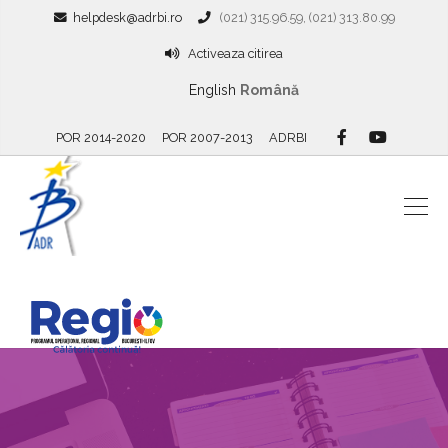
helpdesk@adrbi.ro
(021) 315.96.59, (021) 313.80.99
Activeaza citirea
English
Română
POR 2014-2020
POR 2007-2013
ADRBI