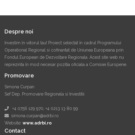
Despre noi
Investim în viitorul tau! Proiect selectat în cadrul Programului
Operational Regional si cofinantat de Uniunea Europeana prin
Fondul European de Dezvoltare Regionala. Acest site web nu
reprezinta în mod necesar pozitia oficiala a Comisiei Europene.
Promovare
Simona Curpan
Sef Dep. Promovare Regionala si Investitii
+4 0756 129 970, +4 0213 13 80 99
simona.curpan@adrbi.ro
Website:
www.adrbi.ro
Contact