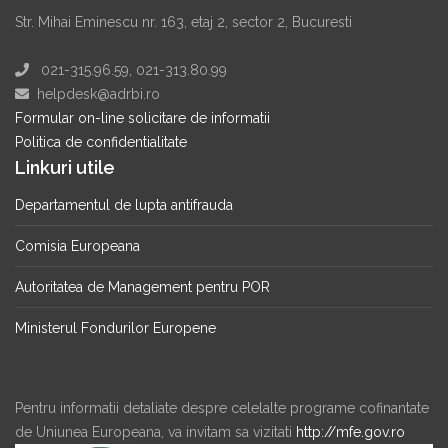
Str. Mihai Eminescu nr. 163, etaj 2, sector 2, Bucuresti
021-315.96.59, 021-313.80.99
helpdesk@adrbi.ro
Formular on-line solicitare de informatii
Politica de confidentialitate
Linkuri utile
Departamentul de lupta antifrauda
Comisia Europeana
Autoritatea de Management pentru POR
Ministerul Fondurilor Europene
Pentru informatii detaliate despre celelalte programe cofinantate
de Uniunea Europeana, va invitam sa vizitati
http://mfe.gov.ro