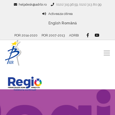
helpdesk@adrbi.ro
(021) 315.96.59, (021) 313.80.99
Activeaza citirea
English
Română
POR 2014-2020
POR 2007-2013
ADRBI