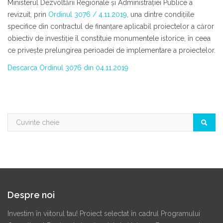
Ministerul Dezvoltării Regionale și Administrației Publice a
revizuit, prin
Ordinul 3076 / 4.11.2019
, una dintre condițiile
specifice din contractul de finanțare aplicabil proiectelor a căror
obiectiv de investiţie îl constituie monumentele istorice, în ceea
ce privește prelungirea perioadei de implementare a proiectelor.
Descarca Ordinul 3076 din 04.11.2019
Despre noi
Investim în viitorul tau! Proiect selectat în cadrul Programului