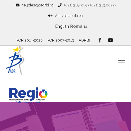
helpdesk@adrbi.ro
(021) 315.96.59, (021) 313.80.99
Activeaza citirea
English
Română
POR 2014-2020
POR 2007-2013
ADRBI