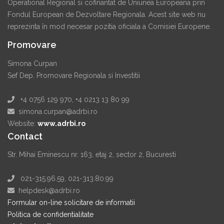
Operational Regional si cofinantat de Uniunea Europeana prin
Fondul European de Dezvoltare Regionala. Acest site web nu
reprezinta în mod necesar pozitia oficiala a Comisiei Europene.
Promovare
Simona Curpan
Sef Dep. Promovare Regionala si Investitii
+4 0756 129 970, +4 0213 13 80 99
simona.curpan@adrbi.ro
Website:
www.adrbi.ro
Contact
Str. Mihai Eminescu nr. 163, etaj 2, sector 2, Bucuresti
021-315.96.59, 021-313.80.99
helpdesk@adrbi.ro
Formular on-line solicitare de informatii
Politica de confidentialitate