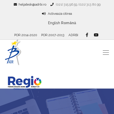
helpdesk@adrbi.ro
(021) 315.96.59, (021) 313.80.99
Activeaza citirea
English
Română
POR 2014-2020
POR 2007-2013
ADRBI