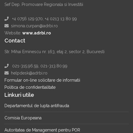
Sef Dep. Promovare Regionala si Investitii
+4 0756 129 970, +4 0213 13 80 99
simona.curpan@adrbi.ro
Website:
www.adrbi.ro
Contact
Str. Mihai Eminescu nr. 163, etaj 2, sector 2, Bucuresti
021-315.96.59, 021-313.80.99
helpdesk@adrbi.ro
Formular on-line solicitare de informatii
Politica de confidentialitate
Linkuri utile
Departamentul de lupta antifrauda
Comisia Europeana
Autoritatea de Management pentru POR