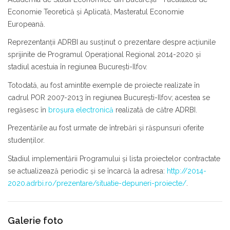
Economie Teoretică şi Aplicată, Masteratul Economie
Europeană.
Reprezentanţii
ADRBI au sus
ţ
inut o prezentare
despre acţiunile
sprijinite de Programul Operaţional Regional 2014-2020 şi
stadiul
acestuia în regiunea Bucure
ş
ti-Ilfov.
Totodată, au fost amintite exemple de proiecte realizate în
cadrul POR 2007-2013 în regiunea Bucureşti-Ilfov; acestea se
regăsesc în
broşura electronică
realizată de către ADRBI.
Prezentările au fost urmate de întreb
ă
ri
ş
i r
ă
spunsuri oferite
studen
ţ
ilor.
Stadiul implementării Programului şi lista proiectelor contractate
se actualizează periodic şi se încarcă la adresa:
http://2014-
2020.adrbi.ro/prezentare/situatie-depuneri-proiecte/
.
Galerie foto