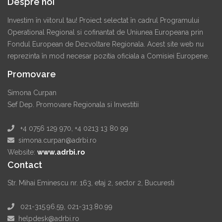
Despre noi
Investim în viitorul tau! Proiect selectat în cadrul Programului
Operational Regional si cofinantat de Uniunea Europeana prin
Fondul European de Dezvoltare Regionala. Acest site web nu
reprezinta în mod necesar pozitia oficiala a Comisiei Europene.
Promovare
Simona Curpan
Sef Dep. Promovare Regionala si Investitii
+4 0756 129 970, +4 0213 13 80 99
simona.curpan@adrbi.ro
Website:
www.adrbi.ro
Contact
Str. Mihai Eminescu nr. 163, etaj 2, sector 2, Bucuresti
021-315.96.59, 021-313.80.99
helpdesk@adrbi.ro