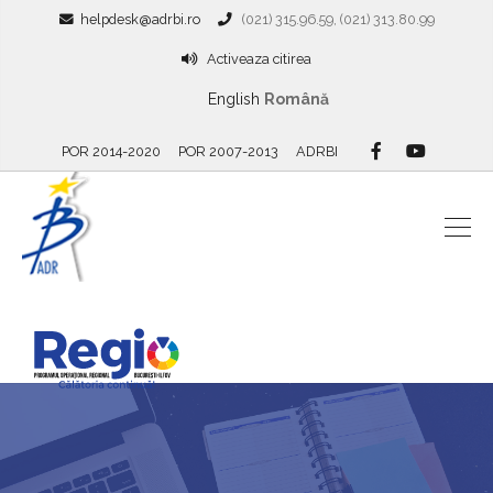
helpdesk@adrbi.ro
(021) 315.96.59, (021) 313.80.99
Activeaza citirea
English
Română
POR 2014-2020
POR 2007-2013
ADRBI