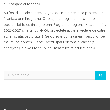
cu finanţare europeană.
Au fost discutate aspecte legate de implementarea proiectelor
finanţate prin Programul Operaţional Regional 2014-2020,
oportunităţile de finanţare prin Programul Regional Bucurşti-Ilfov
2021-2027, sinergii cu PNRR, proiectele avute în vedere de către
administraţia Sectorului 2. Se doreşte continuarea investiţiilor pe
mai multe domenii - spaţii verzi, spaţii pietonale, eficienţa
energetică a clădirilor publice, infrastructura educaţională.