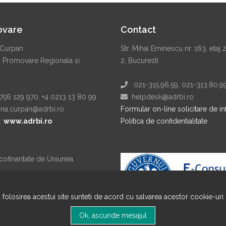
ovare
Contact
Curpan
Str. Mihai Eminescu nr. 163, etaj 
. Promovare Regionala si
2, Bucuresti
021-315.96.59, 021-313.80.9
56 129 970, +4 0213 13 80 99
helpdesk@adrbi.ro
a.curpan@adrbi.ro
Formular on-line solicitare de in
:
www.adrbi.ro
Politica de confidentialitate
 cofinantate de Uniunea
n folosirea acestui site sunteti de acord cu salvarea acestor cookie-uri