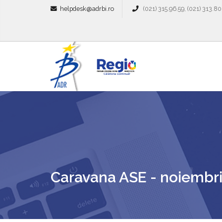
helpdesk@adrbi.ro
(021) 315.96.59, (021) 313.80
Caravana ASE - noiembr