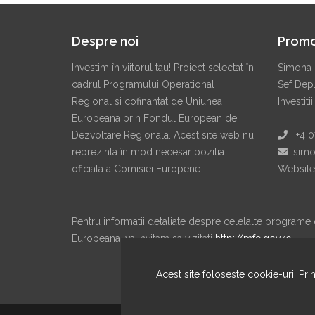
Despre noi
Prom
Investim în viitorul tau! Proiect selectat în
Simona 
cadrul Programului Operational
Sef Dep
Regional si cofinantat de Uniunea
Investitii
Europeana prin Fondul European de
Dezvoltare Regionala. Acest site web nu
+4 07
reprezinta în mod necesar pozitia
simon
oficiala a Comisiei Europene.
Website
Pentru informatii detaliate despre celelalte programe
Europeana, va invitam sa vizitati
http://mfe.gov.ro
Acest site foloseste cookie-uri. Pri