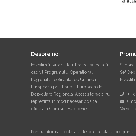
Despre noi
Prom
Investim în viitorul tau! Proiect selectat în
Simona 
cadrul Programului Operational
Sef Dep
Regional si cofinantat de Uniunea
Investitii
Europeana prin Fondul European de
Dezvoltare Regionala. Acest site web nu
+4 07
reprezinta în mod necesar pozitia
simon
oficiala a Comisiei Europene.
Website
Pentru informatii detaliate despre celelalte programe