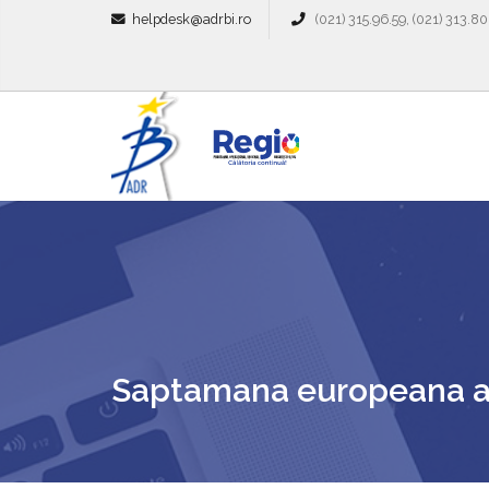
helpdesk@adrbi.ro
(021) 315.96.59, (021) 313.80
Saptamana europeana a r