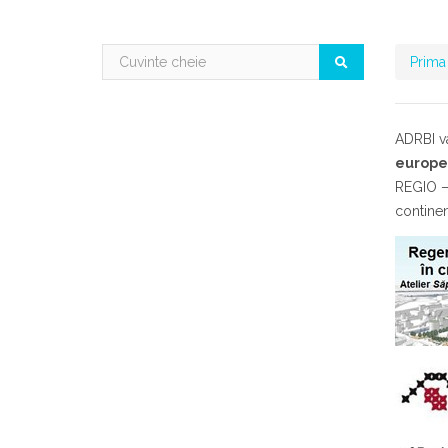
Prima
ADRBI va
europen
REGIO – 
continen