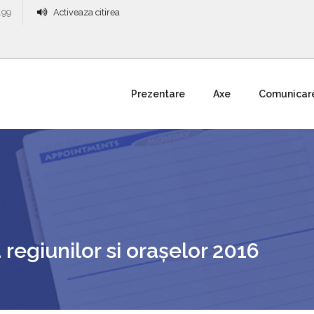
.99
Activeaza citirea
Prezentare
Axe
Comunicar
egiunilor si oraşelor 2016