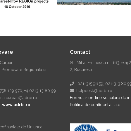
ovare
Contact
Curpan
Str. Mihai Eminescu nr. 163, etaj 
. Promovare Regionala si
2, Bucuresti
021-315.96.59, 021-313.80.9
56 129 970, +4 0213 13 80 99
helpdesk@adrbi.ro
a.curpan@adrbi.ro
Formular on-line solicitare de in
:
www.adrbi.ro
Politica de confidentialitate
 cofinantate de Uniunea