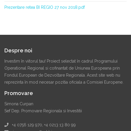
Prezentare retea BI REGIO 27 nov 2018.pdf
Despre noi
Investim în viitorul tau! Proiect selectat în cadrul Programului
Operational Regional si cofinantat de Uniunea Europeana prin
Fondul European de Dezvoltare Regionala. Acest site web nu
reprezinta în mod necesar pozitia oficiala a Comisiei Europene.
Promovare
Simona Curpan
Sef Dep. Promovare Regionala si Investitii
+4 0756 129 970, +4 0213 13 80 99