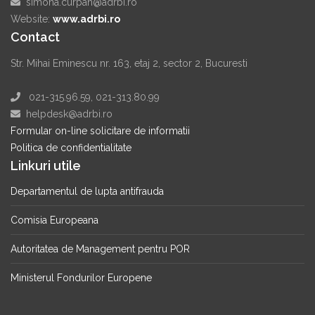
simona.curpan@adrbi.ro
Website:
www.adrbi.ro
Contact
Str. Mihai Eminescu nr. 163, etaj 2, sector 2, Bucuresti
021-315.96.59, 021-313.80.99
helpdesk@adrbi.ro
Formular on-line solicitare de informatii
Politica de confidentialitate
Linkuri utile
Departamentul de lupta antifrauda
Comisia Europeana
Autoritatea de Management pentru POR
Ministerul Fondurilor Europene