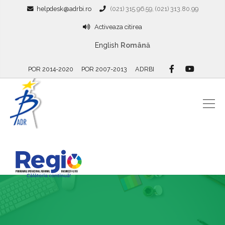
helpdesk@adrbi.ro
(021) 315.96.59, (021) 313.80.99
Activeaza citirea
English
Română
POR 2014-2020
POR 2007-2013
ADRBI