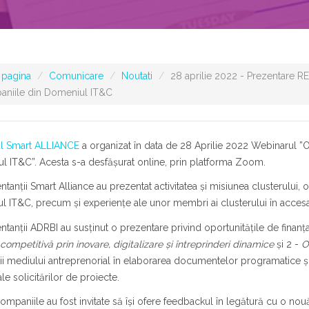
 pagina
Comunicare
Noutati
28 aprilie 2022 - Prezentare RE
niile din Domeniul IT&C
ul Smart ALLIANCE
a organizat în data de 28 Aprilie 2022 Webinarul ”O
 IT&C”. Acesta s-a desfăşurat online, prin platforma Zoom.
tanţii Smart Alliance au prezentat activitatea şi misiunea clusterului, 
 IT&C, precum şi experienţe ale unor membri ai clusterului în acces
tanţii ADRBI au susţinut o prezentare privind oportunităţile de finanţ
competitivă prin inovare, digitalizare și întreprinderi
dinamice
şi 2 -
O
ii mediului antreprenorial în elaborarea documentelor programatice şi 
ale solicitărilor de proiecte.
 companiile au fost invitate să își ofere feedbackul în legătură cu o no