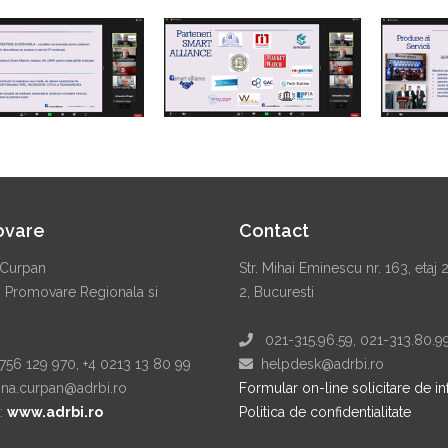
ovare
Contact
Curpan
Str. Mihai Eminescu nr. 163, etaj 
. Promovare Regionala si
2, Bucuresti
021-315.96.59, 021-313.80.9
56 129 970, +4 0213 13 80 99
helpdesk@adrbi.ro
a.curpan@adrbi.ro
Formular on-line solicitare de in
:
www.adrbi.ro
Politica de confidentialitate