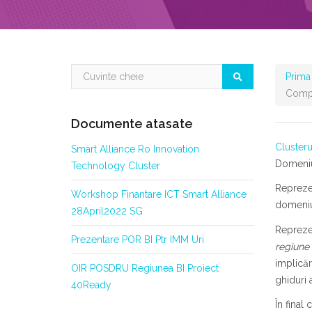
Prima
Compa
Documente atasate
Cluster
Smart Alliance Ro Innovation
Domeniul
Technology Cluster
Reprezen
Workshop Finantare ICT Smart Alliance
domeniul
28April2022 SG
Reprezen
Prezentare POR BI Ptr IMM Uri
regiune 
implicăr
OIR POSDRU Regiunea BI Proiect
ghiduri 
40Ready
În final