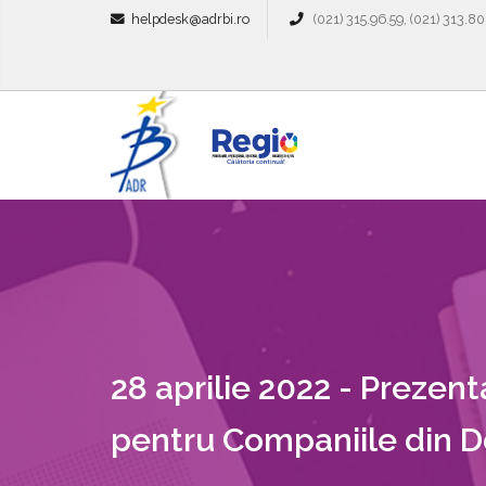
helpdesk@adrbi.ro
(021) 315.96.59, (021) 313.80
28 aprilie 2022 - Prezen
pentru Companiile din 