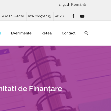
English
Română
POR 2014-2020
POR 2007-2013
ADRBI
e
Evenimente
Retea
Contact
itati de Finanțare