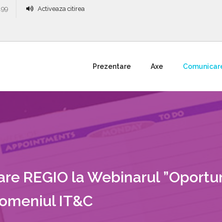
.99
Activeaza citirea
Prezentare
Axe
Comunicar
tare REGIO la Webinarul ”Oportun
Domeniul IT&C