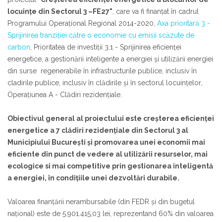
locuințe din Sectorul 3 –FE27"
, care va fi finanţat în cadrul
Programului Operaţional Regional 2014-2020,
Axa prioritară 3 -
Sprijinirea tranziției către o economie cu emisii scăzute de
carbon
, Prioritatea de investiţii 3.1 - Sprijinirea eficienței
energetice, a gestionării inteligente a energiei și utilizării energiei
din surse regenerabile în infrastructurile publice, inclusiv în
cladirile publice, inclusiv în clădirile și în sectorul locuințelor,
Operaţiunea A - Clădiri rezidențiale.
Obiectivul general al proiectului este creșterea eficienței
energetice a 7 clădiri rezidențiale din Sectorul 3 al
Municipiului București și promovarea unei economii mai
eficiente din punct de vedere al utilizării resurselor, mai
ecologice si mai competitive prin gestionarea inteligentă
a energiei, în condițiile unei dezvoltări durabile.
Valoarea finanţării nerambursabile (din FEDR şi din bugetul
naţional) este de 5.901.415,03 lei, reprezentand 60% din valoarea