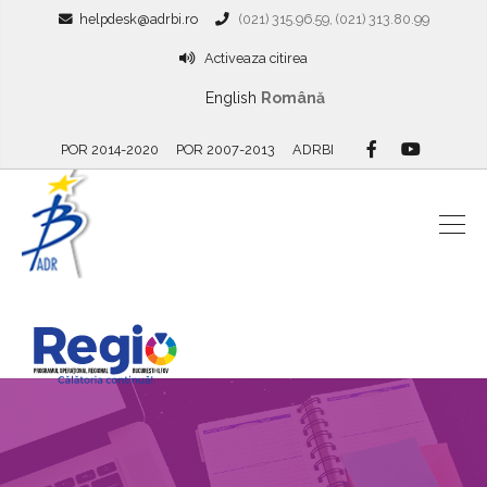
helpdesk@adrbi.ro
(021) 315.96.59, (021) 313.80.99
Activeaza citirea
English
Română
POR 2014-2020
POR 2007-2013
ADRBI