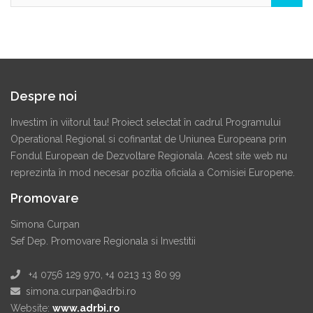
Despre noi
Investim în viitorul tau! Proiect selectat în cadrul Programului
Operational Regional si cofinantat de Uniunea Europeana prin
Fondul European de Dezvoltare Regionala. Acest site web nu
reprezinta în mod necesar pozitia oficiala a Comisiei Europene.
Promovare
Simona Curpan
Sef Dep. Promovare Regionala si Investitii
+4 0756 129 970, +4 0213 13 80 99
simona.curpan@adrbi.ro
Website:
www.adrbi.ro