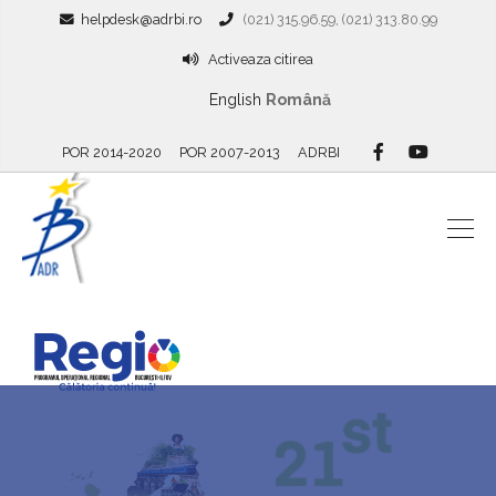
helpdesk@adrbi.ro
(021) 315.96.59, (021) 313.80.99
Activeaza citirea
English
Română
POR 2014-2020
POR 2007-2013
ADRBI