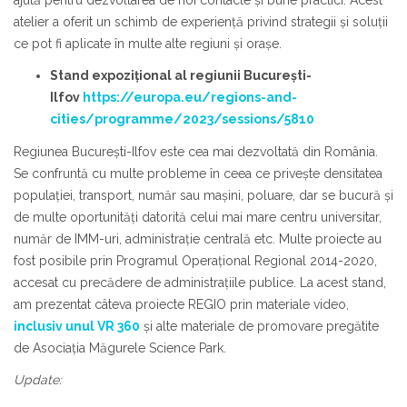
atelier a oferit un schimb de experienţă privind strategii și soluții
ce pot fi aplicate în multe alte regiuni și orașe.
Stand expoziţional al regiunii Bucureşti-
Ilfov
https://europa.eu/regions-and-
cities/programme/2023/sessions/5810
Regiunea București-Ilfov este cea mai dezvoltată din România.
Se confruntă cu multe probleme în ceea ce privește densitatea
populației, transport, număr sau mașini, poluare, dar se bucură şi
de multe oportunități datorită celui mai mare centru universitar,
număr de IMM-uri, administrație centrală etc. Multe proiecte au
fost posibile prin Programul Operaţional Regional 2014-2020,
accesat cu precădere de administraţiile publice. La acest stand,
am prezentat câteva proiecte REGIO prin materiale video,
inclusiv unul VR 360
și alte materiale de promovare pregătite
de Asociaţia Măgurele Science Park.
Update: