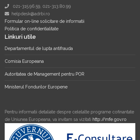
021-315.96.59, 021-313.80.99
helpdesk@adrbi.ro
Formular on-line solicitare de informatii
Politica de confidentialitate
Linkuri utile
Departamentul de lupta antifrauda
Comisia Europeana
Autoritatea de Management pentru POR
Ministerul Fondurilor Europene
Pentru informatii detaliate despre celelalte programe cofinantate
de Uniunea Europeana, va invitam sa vizitati
http://mfe.gov.ro