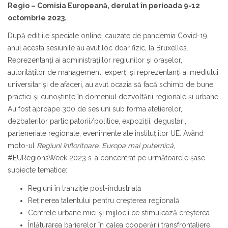
Regio – Comisia Europeană, derulat în perioada 9-12
octombrie 2023.
După ediţiile speciale online, cauzate de pandemia Covid-19,
anul acesta sesiunile au avut loc doar fizic, la Bruxelles.
Reprezentanţi ai administraţiilor regiunilor și orașelor,
autorităţilor de management, experți și reprezentanți ai mediului
universitar şi de afaceri, au avut ocazia să facă schimb de bune
practici și cunoștințe în domeniul dezvoltării regionale și urbane.
Au fost aproape 300 de sesiuni sub forma atelierelor,
dezbaterilor participatorii/politice, expoziţii, degustări,
parteneriate regionale, evenimente ale instituţiilor UE. Având
moto-ul
Regiuni înfloritoare, Europa mai puternică
,
#EURegionsWeek 2023 s-a concentrat pe următoarele șase
subiecte tematice:
Regiuni în tranziție post-industrială
Reținerea talentului pentru creșterea regională
Centrele urbane mici și mijlocii ce stimulează creșterea
Înlăturarea barierelor în calea cooperării transfrontaliere